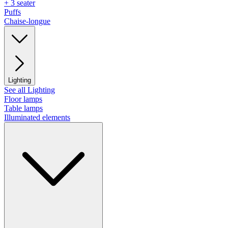
+ 3 seater
Puffs
Chaise-longue
Lighting
See all Lighting
Floor lamps
Table lamps
Illuminated elements