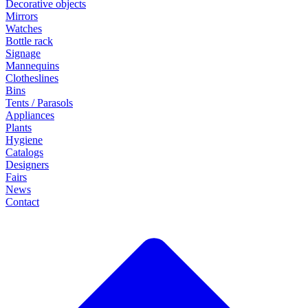
Decorative objects
Mirrors
Watches
Bottle rack
Signage
Mannequins
Clotheslines
Bins
Tents / Parasols
Appliances
Plants
Hygiene
Catalogs
Designers
Fairs
News
Contact