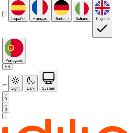
Español
Français
Deutsch
Italiano
English
Português
ES
Light
Dark
System
0
0