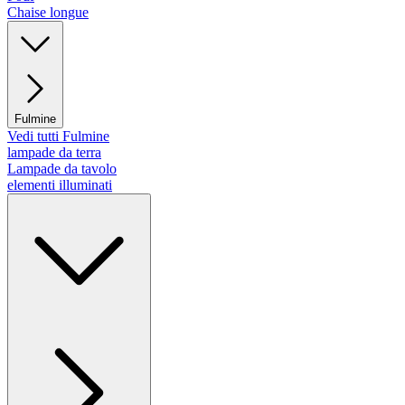
Chaise longue
Fulmine
Vedi tutti Fulmine
lampade da terra
Lampade da tavolo
elementi illuminati