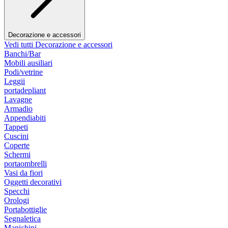
Decorazione e accessori
Vedi tutti Decorazione e accessori
Banchi/Bar
Mobili ausiliari
Podi/vetrine
Leggii
portadepliant
Lavagne
Armadio
Appendiabiti
Tappeti
Cuscini
Coperte
Schermi
portaombrelli
Vasi da fiori
Oggetti decorativi
Specchi
Orologi
Portabottiglie
Segnaletica
Manichini