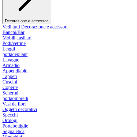
Decorazione e accessori
Vedi tutti Decorazione e accessori
Banchi/Bar
Mobili ausiliari
Podi/vetrine
Leggii
portadepliant
Lavagne
Armadio
Appendiabiti
Tappeti
Cuscini
Coperte
Schermi
portaombrelli
Vasi da fiori
Oggetti decorativi
Specchi
Orologi
Portabottiglie
Segnaletica
Manichini