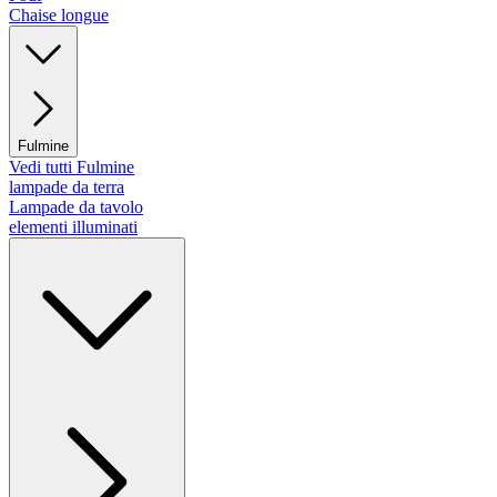
Chaise longue
Fulmine
Vedi tutti Fulmine
lampade da terra
Lampade da tavolo
elementi illuminati