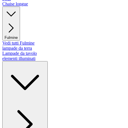
Chaise longue
Fulmine
Vedi tutti Fulmine
lampade da terra
Lampade da tavolo
elementi illuminati