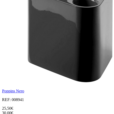
Poppins Nero
REF: 008941
25,50€
30,00€