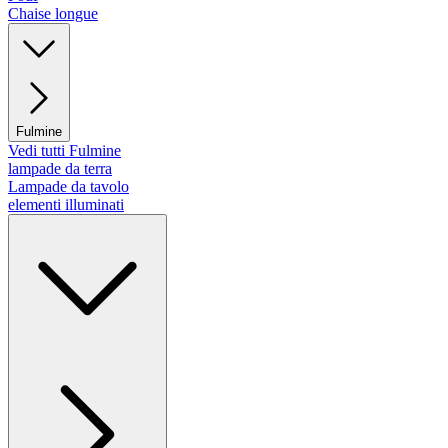
Chaise longue
Fulmine
Vedi tutti Fulmine
lampade da terra
Lampade da tavolo
elementi illuminati