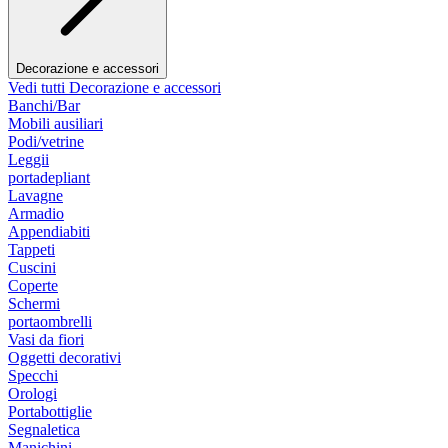
Decorazione e accessori
Vedi tutti Decorazione e accessori
Banchi/Bar
Mobili ausiliari
Podi/vetrine
Leggii
portadepliant
Lavagne
Armadio
Appendiabiti
Tappeti
Cuscini
Coperte
Schermi
portaombrelli
Vasi da fiori
Oggetti decorativi
Specchi
Orologi
Portabottiglie
Segnaletica
Manichini