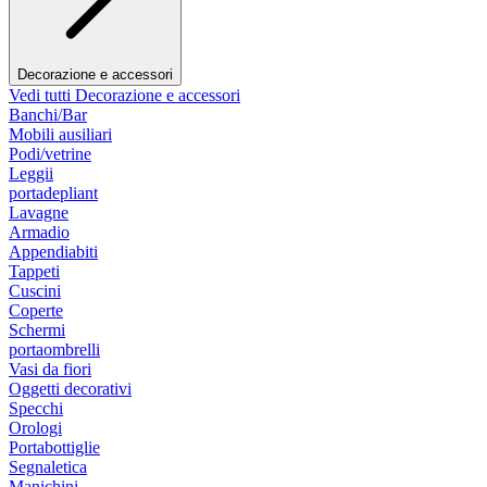
Decorazione e accessori
Vedi tutti Decorazione e accessori
Banchi/Bar
Mobili ausiliari
Podi/vetrine
Leggii
portadepliant
Lavagne
Armadio
Appendiabiti
Tappeti
Cuscini
Coperte
Schermi
portaombrelli
Vasi da fiori
Oggetti decorativi
Specchi
Orologi
Portabottiglie
Segnaletica
Manichini