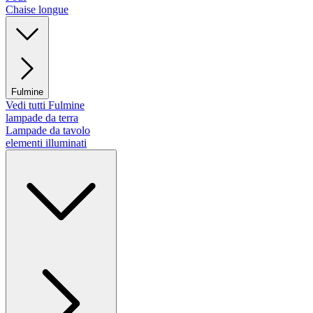
Chaise longue
Fulmine
Vedi tutti Fulmine
lampade da terra
Lampade da tavolo
elementi illuminati