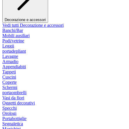
Decorazione e accessori
Vedi tutti Decorazione e accessori
Banchi/Bar
Mobili ausiliari
Podi/vetrine
Leggii
portadepliant
Lavagne
Armadio
Appendiabiti
Tappeti
Cuscini
Coperte
Schermi
portaombrelli
Vasi da fiori
Oggetti decorativi
Specchi
Orologi
Portabottiglie
Segnaletica
Manichini