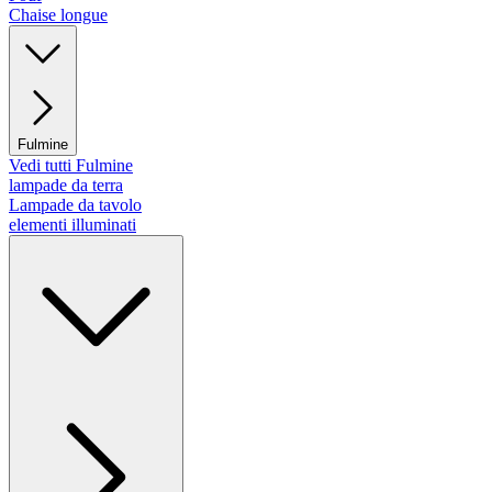
Chaise longue
Fulmine
Vedi tutti Fulmine
lampade da terra
Lampade da tavolo
elementi illuminati