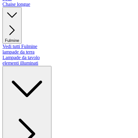
Chaise longue
Fulmine
Vedi tutti Fulmine
lampade da terra
Lampade da tavolo
elementi illuminati