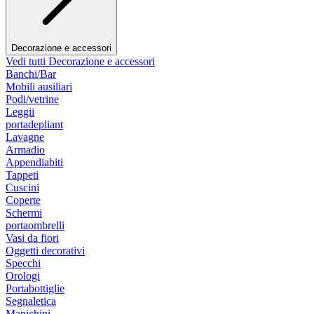
Decorazione e accessori
Vedi tutti Decorazione e accessori
Banchi/Bar
Mobili ausiliari
Podi/vetrine
Leggii
portadepliant
Lavagne
Armadio
Appendiabiti
Tappeti
Cuscini
Coperte
Schermi
portaombrelli
Vasi da fiori
Oggetti decorativi
Specchi
Orologi
Portabottiglie
Segnaletica
Manichini