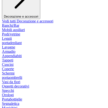
Decorazione e accessori
Vedi tutti Decorazione e accessori
Banchi/Bar
Mobili ausiliari
Podi/vetrine
Leggii
portadepliant
Lavagne
Armadio
Appendiabiti
Tappeti
Cuscini
Coperte
Schermi
portaombrelli
Vasi da fiori
Oggetti decorativi
Specchi
Orologi
Portabottiglie
Segnaletica
Manichini