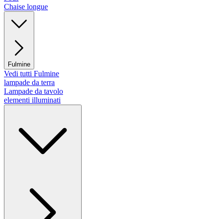
Chaise longue
Fulmine
Vedi tutti Fulmine
lampade da terra
Lampade da tavolo
elementi illuminati