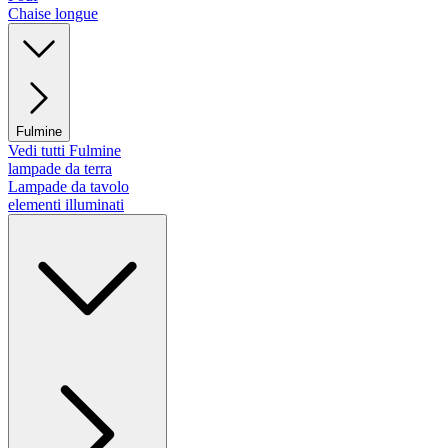
Chaise longue
Fulmine
Vedi tutti Fulmine
lampade da terra
Lampade da tavolo
elementi illuminati