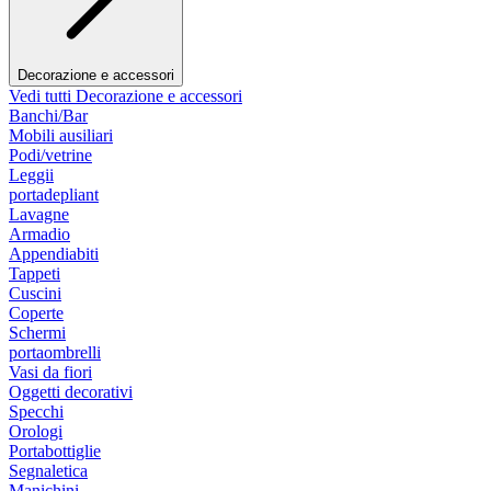
Decorazione e accessori
Vedi tutti Decorazione e accessori
Banchi/Bar
Mobili ausiliari
Podi/vetrine
Leggii
portadepliant
Lavagne
Armadio
Appendiabiti
Tappeti
Cuscini
Coperte
Schermi
portaombrelli
Vasi da fiori
Oggetti decorativi
Specchi
Orologi
Portabottiglie
Segnaletica
Manichini