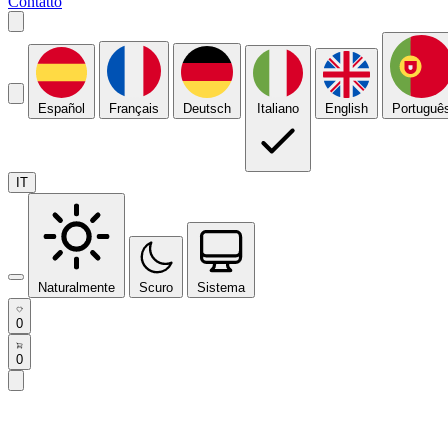
Contatto
Español
Français
Deutsch
Italiano
English
Portuguê
IT
Naturalmente
Scuro
Sistema
0
0