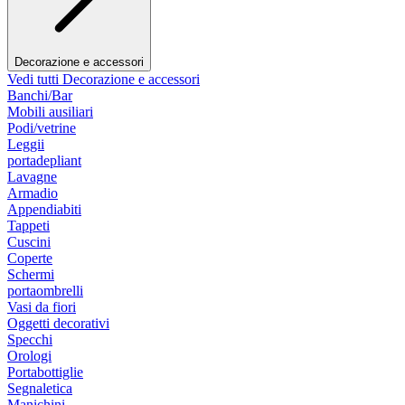
Decorazione e accessori
Vedi tutti Decorazione e accessori
Banchi/Bar
Mobili ausiliari
Podi/vetrine
Leggii
portadepliant
Lavagne
Armadio
Appendiabiti
Tappeti
Cuscini
Coperte
Schermi
portaombrelli
Vasi da fiori
Oggetti decorativi
Specchi
Orologi
Portabottiglie
Segnaletica
Manichini