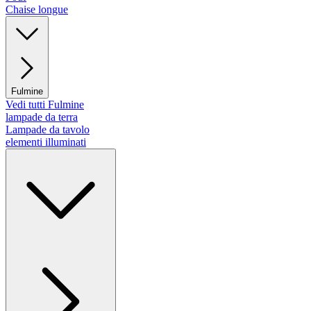
Chaise longue
Fulmine
Vedi tutti Fulmine
lampade da terra
Lampade da tavolo
elementi illuminati