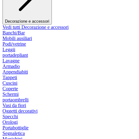
Decorazione e accessori
Vedi tutti Decorazione e accessori
Banchi/Bar
Mobili ausiliari
Podi/vetrine
Leggii
portadepliant
Lavagne
Armadio
Appendiabiti
Tappeti
Cuscini
Coperte
Schermi
portaombrelli
Vasi da fiori
Oggetti decorativi
Specchi
Orologi
Portabottiglie
Segnaletica
Manichini