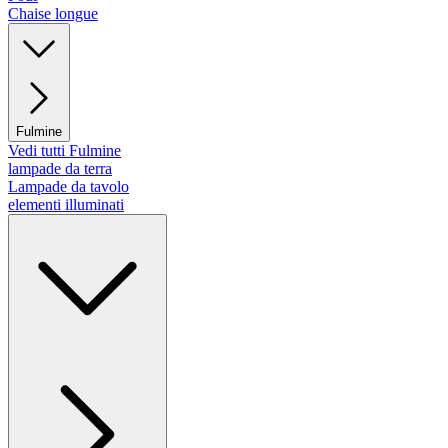
Chaise longue
Fulmine
Vedi tutti Fulmine
lampade da terra
Lampade da tavolo
elementi illuminati