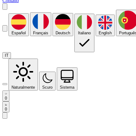
Contatto
Español
Français
Deutsch
Italiano
English
Portuguê
IT
Naturalmente
Scuro
Sistema
0
0