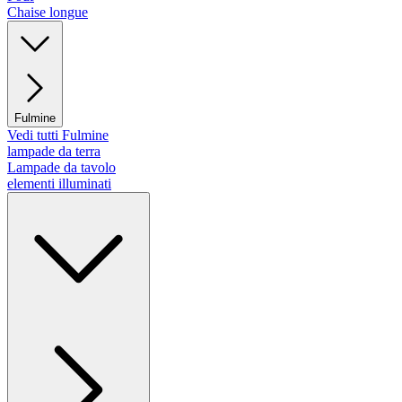
Chaise longue
Fulmine
Vedi tutti Fulmine
lampade da terra
Lampade da tavolo
elementi illuminati