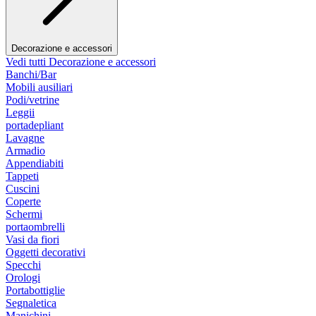
Decorazione e accessori
Vedi tutti Decorazione e accessori
Banchi/Bar
Mobili ausiliari
Podi/vetrine
Leggii
portadepliant
Lavagne
Armadio
Appendiabiti
Tappeti
Cuscini
Coperte
Schermi
portaombrelli
Vasi da fiori
Oggetti decorativi
Specchi
Orologi
Portabottiglie
Segnaletica
Manichini