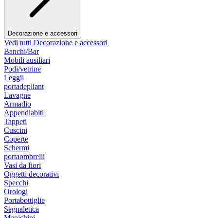
Decorazione e accessori
Vedi tutti Decorazione e accessori
Banchi/Bar
Mobili ausiliari
Podi/vetrine
Leggii
portadepliant
Lavagne
Armadio
Appendiabiti
Tappeti
Cuscini
Coperte
Schermi
portaombrelli
Vasi da fiori
Oggetti decorativi
Specchi
Orologi
Portabottiglie
Segnaletica
Manichini