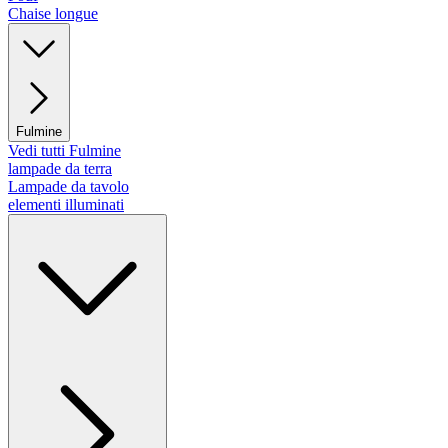
Chaise longue
Fulmine
Vedi tutti Fulmine
lampade da terra
Lampade da tavolo
elementi illuminati