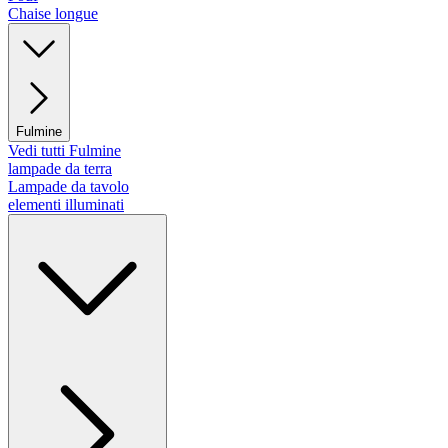
Chaise longue
Fulmine
Vedi tutti Fulmine
lampade da terra
Lampade da tavolo
elementi illuminati