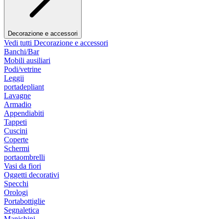
Decorazione e accessori
Vedi tutti Decorazione e accessori
Banchi/Bar
Mobili ausiliari
Podi/vetrine
Leggii
portadepliant
Lavagne
Armadio
Appendiabiti
Tappeti
Cuscini
Coperte
Schermi
portaombrelli
Vasi da fiori
Oggetti decorativi
Specchi
Orologi
Portabottiglie
Segnaletica
Manichini