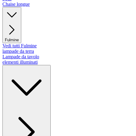
Chaise longue
Fulmine
Vedi tutti Fulmine
lampade da terra
Lampade da tavolo
elementi illuminati