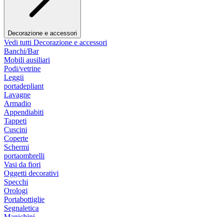
Decorazione e accessori
Vedi tutti Decorazione e accessori
Banchi/Bar
Mobili ausiliari
Podi/vetrine
Leggii
portadepliant
Lavagne
Armadio
Appendiabiti
Tappeti
Cuscini
Coperte
Schermi
portaombrelli
Vasi da fiori
Oggetti decorativi
Specchi
Orologi
Portabottiglie
Segnaletica
Manichini