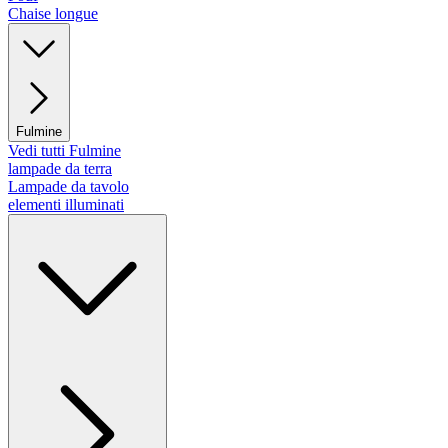
Chaise longue
Fulmine
Vedi tutti Fulmine
lampade da terra
Lampade da tavolo
elementi illuminati