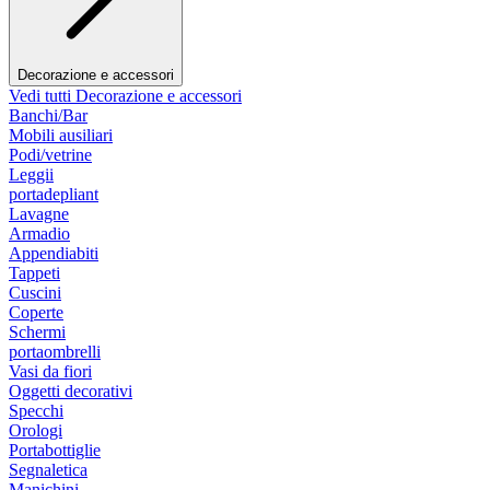
Decorazione e accessori
Vedi tutti Decorazione e accessori
Banchi/Bar
Mobili ausiliari
Podi/vetrine
Leggii
portadepliant
Lavagne
Armadio
Appendiabiti
Tappeti
Cuscini
Coperte
Schermi
portaombrelli
Vasi da fiori
Oggetti decorativi
Specchi
Orologi
Portabottiglie
Segnaletica
Manichini