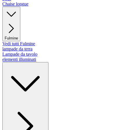
Chaise longue
Fulmine
Vedi tutti Fulmine
lampade da terra
Lampade da tavolo
elementi illuminati