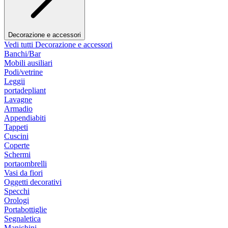
Decorazione e accessori
Vedi tutti Decorazione e accessori
Banchi/Bar
Mobili ausiliari
Podi/vetrine
Leggii
portadepliant
Lavagne
Armadio
Appendiabiti
Tappeti
Cuscini
Coperte
Schermi
portaombrelli
Vasi da fiori
Oggetti decorativi
Specchi
Orologi
Portabottiglie
Segnaletica
Manichini