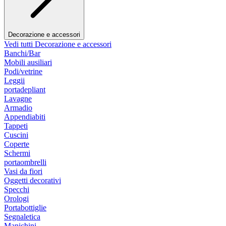
Decorazione e accessori
Vedi tutti Decorazione e accessori
Banchi/Bar
Mobili ausiliari
Podi/vetrine
Leggii
portadepliant
Lavagne
Armadio
Appendiabiti
Tappeti
Cuscini
Coperte
Schermi
portaombrelli
Vasi da fiori
Oggetti decorativi
Specchi
Orologi
Portabottiglie
Segnaletica
Manichini