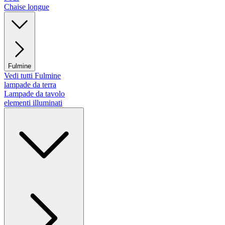
Chaise longue
Fulmine
Vedi tutti Fulmine
lampade da terra
Lampade da tavolo
elementi illuminati