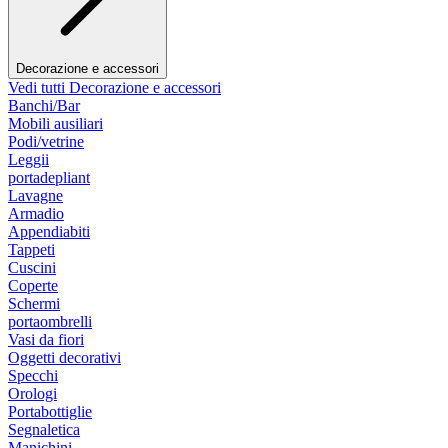
Decorazione e accessori
Vedi tutti Decorazione e accessori
Banchi/Bar
Mobili ausiliari
Podi/vetrine
Leggii
portadepliant
Lavagne
Armadio
Appendiabiti
Tappeti
Cuscini
Coperte
Schermi
portaombrelli
Vasi da fiori
Oggetti decorativi
Specchi
Orologi
Portabottiglie
Segnaletica
Manichini