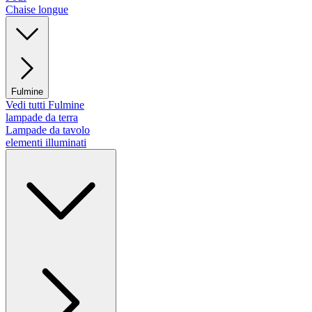
Chaise longue
Fulmine
Vedi tutti Fulmine
lampade da terra
Lampade da tavolo
elementi illuminati