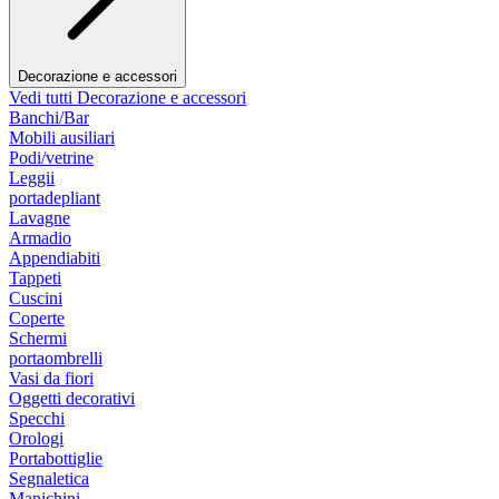
Decorazione e accessori
Vedi tutti Decorazione e accessori
Banchi/Bar
Mobili ausiliari
Podi/vetrine
Leggii
portadepliant
Lavagne
Armadio
Appendiabiti
Tappeti
Cuscini
Coperte
Schermi
portaombrelli
Vasi da fiori
Oggetti decorativi
Specchi
Orologi
Portabottiglie
Segnaletica
Manichini