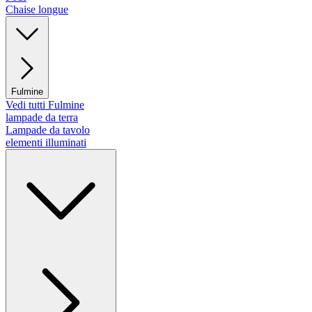
Chaise longue
Fulmine
Vedi tutti Fulmine
lampade da terra
Lampade da tavolo
elementi illuminati