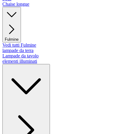
Chaise longue
Fulmine
Vedi tutti Fulmine
lampade da terra
Lampade da tavolo
elementi illuminati