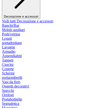
Decorazione e accessori
Vedi tutti Decorazione e accessori
Banchi/Bar
Mobili ausiliari
Podi/vetrine
Leggii
portadepliant
Lavagne
Armadio
Appendiabiti
Tappeti
Cuscini
Coperte
Schermi
portaombrelli
Vasi da fiori
Oggetti decorativi
Specchi
Orologi
Portabottiglie
Segnaletica
Manichini