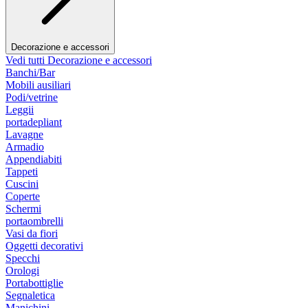
Decorazione e accessori
Vedi tutti Decorazione e accessori
Banchi/Bar
Mobili ausiliari
Podi/vetrine
Leggii
portadepliant
Lavagne
Armadio
Appendiabiti
Tappeti
Cuscini
Coperte
Schermi
portaombrelli
Vasi da fiori
Oggetti decorativi
Specchi
Orologi
Portabottiglie
Segnaletica
Manichini