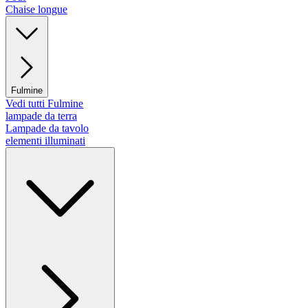
Chaise longue
Fulmine
Vedi tutti Fulmine
lampade da terra
Lampade da tavolo
elementi illuminati