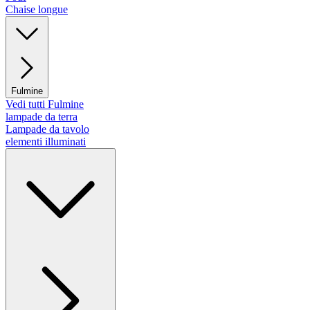
Chaise longue
Fulmine
Vedi tutti Fulmine
lampade da terra
Lampade da tavolo
elementi illuminati