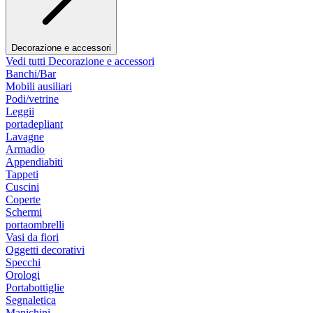
Decorazione e accessori
Vedi tutti Decorazione e accessori
Banchi/Bar
Mobili ausiliari
Podi/vetrine
Leggii
portadepliant
Lavagne
Armadio
Appendiabiti
Tappeti
Cuscini
Coperte
Schermi
portaombrelli
Vasi da fiori
Oggetti decorativi
Specchi
Orologi
Portabottiglie
Segnaletica
Manichini