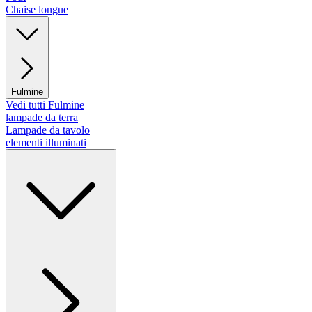
Chaise longue
Fulmine
Vedi tutti Fulmine
lampade da terra
Lampade da tavolo
elementi illuminati