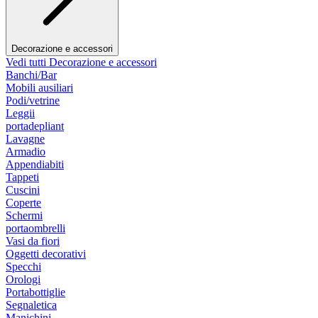
Decorazione e accessori
Vedi tutti Decorazione e accessori
Banchi/Bar
Mobili ausiliari
Podi/vetrine
Leggii
portadepliant
Lavagne
Armadio
Appendiabiti
Tappeti
Cuscini
Coperte
Schermi
portaombrelli
Vasi da fiori
Oggetti decorativi
Specchi
Orologi
Portabottiglie
Segnaletica
Manichini