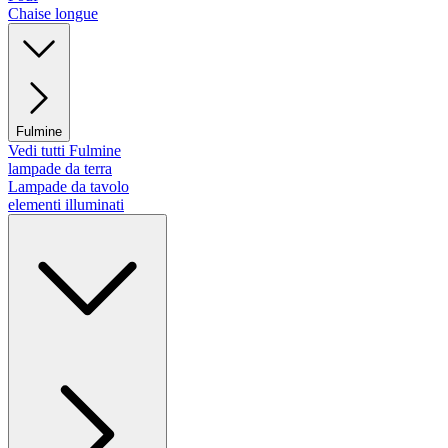
Chaise longue
Fulmine
Vedi tutti Fulmine
lampade da terra
Lampade da tavolo
elementi illuminati