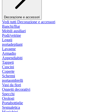
Decorazione e accessori
Vedi tutti Decorazione e accessori
Banchi/Bar
Mobili ausiliari
Podi/vetrine
Leggii
portadepliant
Lavagne
Armadio
Appendiabiti
Tappeti
Cuscini
Coperte
Schermi
portaombrelli
Vasi da fiori
Oggetti decorativi
Specchi
Orologi
Portabottiglie
Segnaletica
Manichini