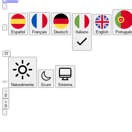
Contatto
Español
Français
Deutsch
Italiano
English
Portuguê
IT
Naturalmente
Scuro
Sistema
0
0