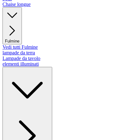
Chaise longue
Fulmine
Vedi tutti Fulmine
lampade da terra
Lampade da tavolo
elementi illuminati