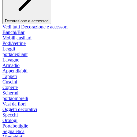
Decorazione e accessori
Vedi tutti Decorazione e accessori
Banchi/Bar
Mobili ausiliari
Podi/vetrine
Leggii
portadepliant
Lavagne
Armadio
Appendiabiti
Tappeti
Cuscini
Coperte
Schermi
portaombrelli
Vasi da fiori
Oggetti decorativi
Specchi
Orologi
Portabottiglie
Segnaletica
Manichini