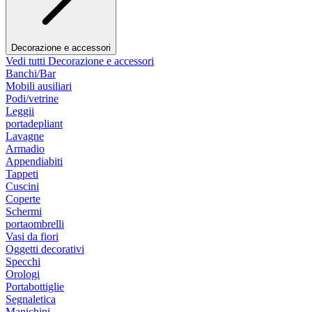
Decorazione e accessori
Vedi tutti Decorazione e accessori
Banchi/Bar
Mobili ausiliari
Podi/vetrine
Leggii
portadepliant
Lavagne
Armadio
Appendiabiti
Tappeti
Cuscini
Coperte
Schermi
portaombrelli
Vasi da fiori
Oggetti decorativi
Specchi
Orologi
Portabottiglie
Segnaletica
Manichini