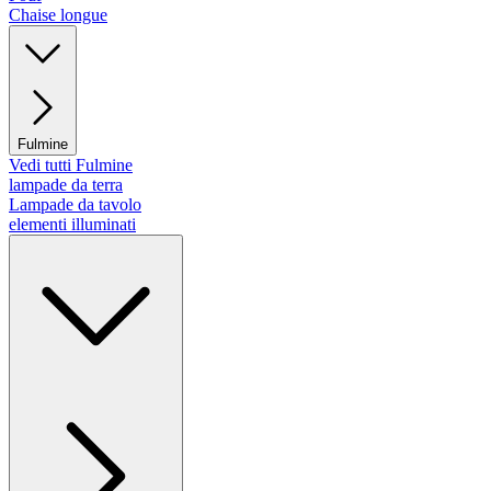
Chaise longue
Fulmine
Vedi tutti Fulmine
lampade da terra
Lampade da tavolo
elementi illuminati