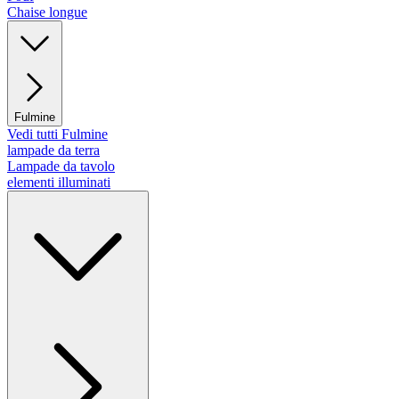
Chaise longue
Fulmine
Vedi tutti Fulmine
lampade da terra
Lampade da tavolo
elementi illuminati