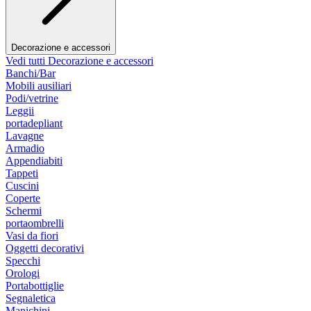
Decorazione e accessori
Vedi tutti Decorazione e accessori
Banchi/Bar
Mobili ausiliari
Podi/vetrine
Leggii
portadepliant
Lavagne
Armadio
Appendiabiti
Tappeti
Cuscini
Coperte
Schermi
portaombrelli
Vasi da fiori
Oggetti decorativi
Specchi
Orologi
Portabottiglie
Segnaletica
Manichini