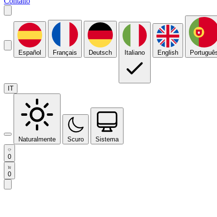
Contatto
Español
Français
Deutsch
Italiano
English
Portuguê
IT
Naturalmente
Scuro
Sistema
0
0