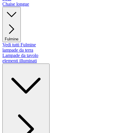
Chaise longue
Fulmine
Vedi tutti Fulmine
lampade da terra
Lampade da tavolo
elementi illuminati