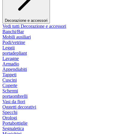
Decorazione e accessori
Vedi tutti Decorazione e accessori
Banchi/Bar
Mobili ausiliari
Podi/vetrine
Leggii
portadepliant
Lavagne
Armadio
Appendiabiti
Tappeti
Cuscini
Coperte
Schermi
portaombrelli
Vasi da fiori
Oggetti decorativi
Specchi
Orologi
Portabottiglie
Segnaletica
Manichini