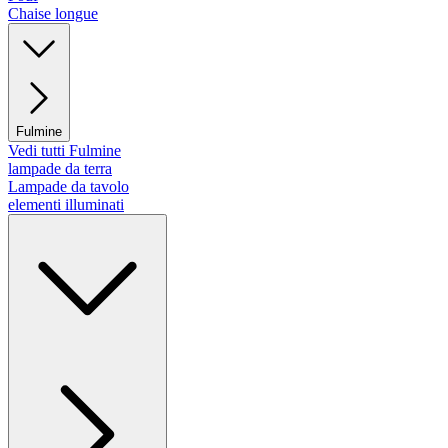
Chaise longue
Fulmine
Vedi tutti Fulmine
lampade da terra
Lampade da tavolo
elementi illuminati