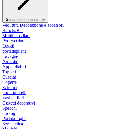
Decorazione e accessori
Vedi tutti Decorazione e accessori
Banchi/Bar
Mobili ausiliari
Podi/vetrine
Leggii
portadepliant
Lavagne
Armadio
Appendiabiti
Tappeti
Cuscini
Coperte
Schermi
portaombrelli
Vasi da fiori
Oggetti decorativi
Specchi
Orologi
Portabottiglie
Segnaletica
Manichini