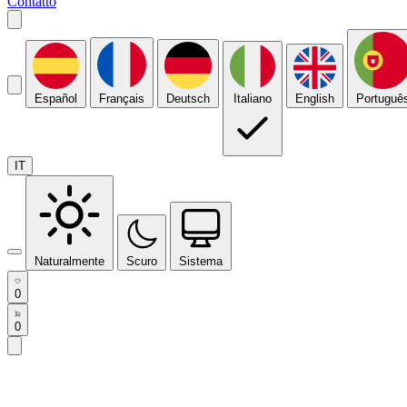
Contatto
Español
Français
Deutsch
Italiano
English
Portuguê
IT
Naturalmente
Scuro
Sistema
0
0