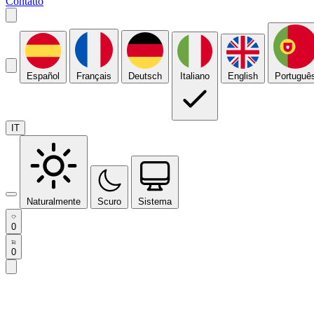
Contatto
Español
Français
Deutsch
Italiano
English
Portuguê
IT
Naturalmente
Scuro
Sistema
0
0