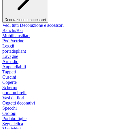
Decorazione e accessori
Vedi tutti Decorazione e accessori
Banchi/Bar
Mobili ausiliari
Podi/vetrine
Leggii
portadepliant
Lavagne
Armadio
Appendiabiti
Tappeti
Cuscini
Coperte
Schermi
portaombrelli
Vasi da fiori
Oggetti decorativi
Specchi
Orologi
Portabottiglie
Segnaletica
Manichini