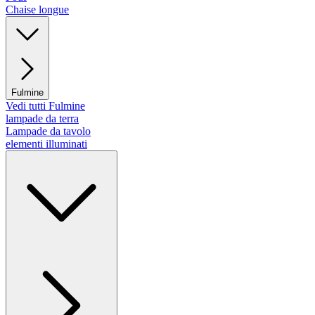
Chaise longue
Fulmine
Vedi tutti Fulmine
lampade da terra
Lampade da tavolo
elementi illuminati