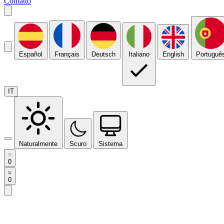
Contatto
Español
Français
Deutsch
Italiano
English
Portuguê
IT
Naturalmente
Scuro
Sistema
0
0