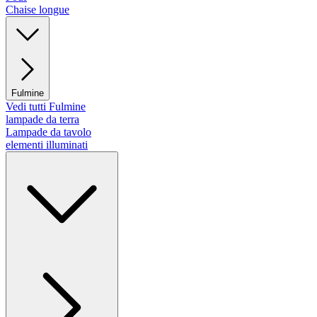
Chaise longue
Fulmine
Vedi tutti Fulmine
lampade da terra
Lampade da tavolo
elementi illuminati