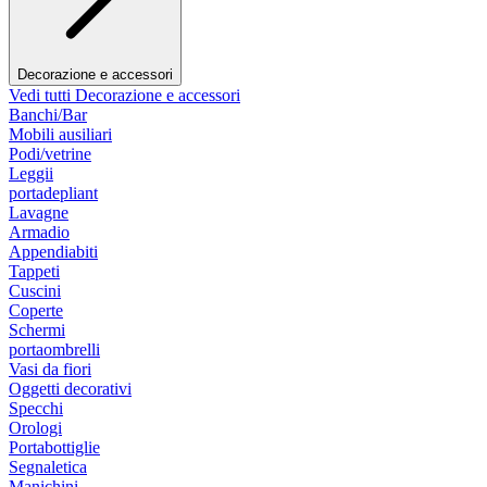
Decorazione e accessori
Vedi tutti Decorazione e accessori
Banchi/Bar
Mobili ausiliari
Podi/vetrine
Leggii
portadepliant
Lavagne
Armadio
Appendiabiti
Tappeti
Cuscini
Coperte
Schermi
portaombrelli
Vasi da fiori
Oggetti decorativi
Specchi
Orologi
Portabottiglie
Segnaletica
Manichini