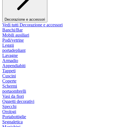
Decorazione e accessori
Vedi tutti Decorazione e accessori
Banchi/Bar
Mobili ausiliari
Podi/vetrine
Leggii
portadepliant
Lavagne
Armadio
Appendiabiti
Tappeti
Cuscini
Coperte
Schermi
portaombrelli
Vasi da fiori
Oggetti decorativi
Specchi
Orologi
Portabottiglie
Segnaletica
Manichini