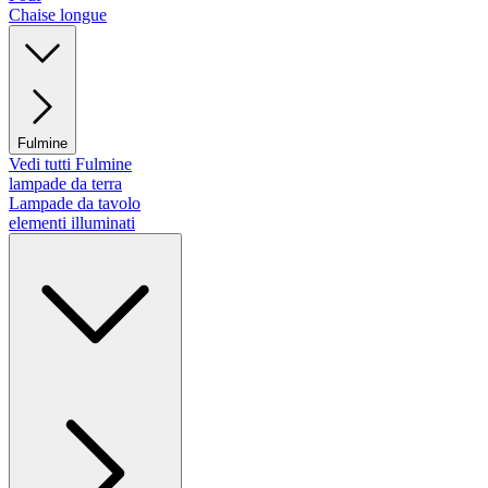
Chaise longue
Fulmine
Vedi tutti Fulmine
lampade da terra
Lampade da tavolo
elementi illuminati