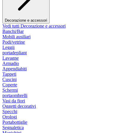
Decorazione e accessori
Vedi tutti Decorazione e accessori
Banchi/Bar
Mobili ausiliari
Podi/vetrine
Leggii
portadepliant
Lavagne
Armadio
Appendiabiti
Tappeti
Cuscini
Coperte
Schermi
portaombrelli
Vasi da fiori
Oggetti decorativi
Specchi
Orologi
Portabottiglie
Segnaletica
Manichini