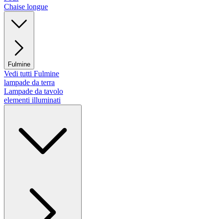
Chaise longue
Fulmine
Vedi tutti Fulmine
lampade da terra
Lampade da tavolo
elementi illuminati