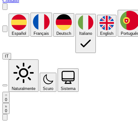
Contatto
Español
Français
Deutsch
Italiano
English
Portuguê
IT
Naturalmente
Scuro
Sistema
0
0