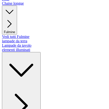
Chaise longue
Fulmine
Vedi tutti Fulmine
lampade da terra
Lampade da tavolo
elementi illuminati