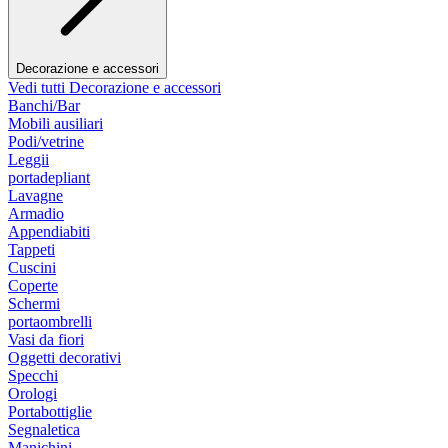
Decorazione e accessori
Vedi tutti Decorazione e accessori
Banchi/Bar
Mobili ausiliari
Podi/vetrine
Leggii
portadepliant
Lavagne
Armadio
Appendiabiti
Tappeti
Cuscini
Coperte
Schermi
portaombrelli
Vasi da fiori
Oggetti decorativi
Specchi
Orologi
Portabottiglie
Segnaletica
Manichini