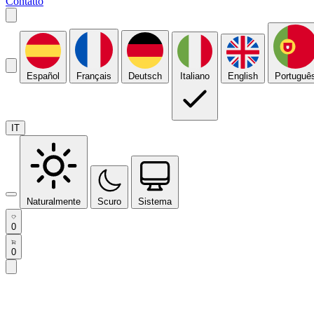
Contatto
Español
Français
Deutsch
Italiano
English
Portuguê
IT
Naturalmente
Scuro
Sistema
0
0