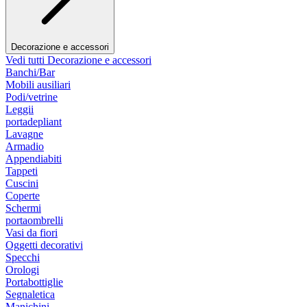
Decorazione e accessori
Vedi tutti Decorazione e accessori
Banchi/Bar
Mobili ausiliari
Podi/vetrine
Leggii
portadepliant
Lavagne
Armadio
Appendiabiti
Tappeti
Cuscini
Coperte
Schermi
portaombrelli
Vasi da fiori
Oggetti decorativi
Specchi
Orologi
Portabottiglie
Segnaletica
Manichini