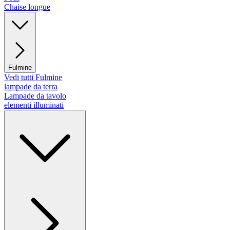
Chaise longue
Fulmine
Vedi tutti Fulmine
lampade da terra
Lampade da tavolo
elementi illuminati