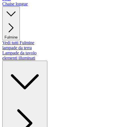
Chaise longue
Fulmine
Vedi tutti Fulmine
lampade da terra
Lampade da tavolo
elementi illuminati