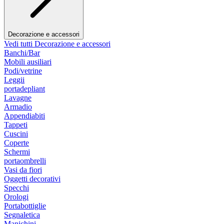
Decorazione e accessori
Vedi tutti Decorazione e accessori
Banchi/Bar
Mobili ausiliari
Podi/vetrine
Leggii
portadepliant
Lavagne
Armadio
Appendiabiti
Tappeti
Cuscini
Coperte
Schermi
portaombrelli
Vasi da fiori
Oggetti decorativi
Specchi
Orologi
Portabottiglie
Segnaletica
Manichini