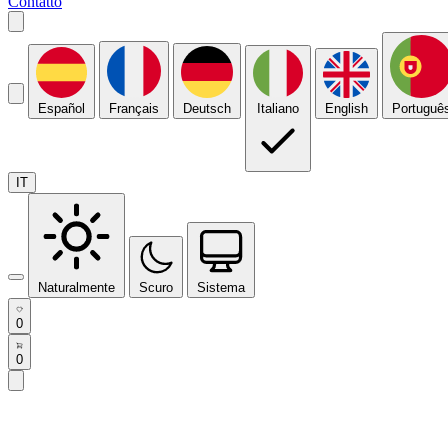
Contatto
Español
Français
Deutsch
Italiano
English
Portuguê
IT
Naturalmente
Scuro
Sistema
0
0