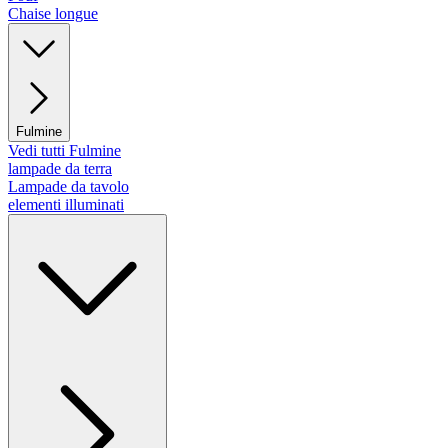
Chaise longue
Fulmine
Vedi tutti Fulmine
lampade da terra
Lampade da tavolo
elementi illuminati