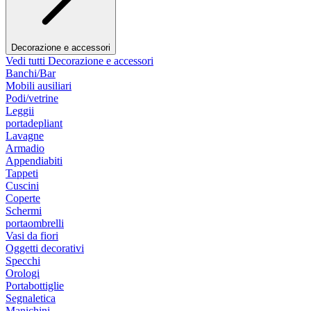
Decorazione e accessori
Vedi tutti Decorazione e accessori
Banchi/Bar
Mobili ausiliari
Podi/vetrine
Leggii
portadepliant
Lavagne
Armadio
Appendiabiti
Tappeti
Cuscini
Coperte
Schermi
portaombrelli
Vasi da fiori
Oggetti decorativi
Specchi
Orologi
Portabottiglie
Segnaletica
Manichini