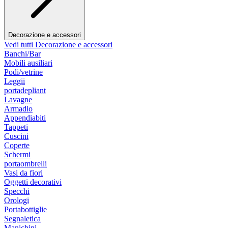
Decorazione e accessori
Vedi tutti Decorazione e accessori
Banchi/Bar
Mobili ausiliari
Podi/vetrine
Leggii
portadepliant
Lavagne
Armadio
Appendiabiti
Tappeti
Cuscini
Coperte
Schermi
portaombrelli
Vasi da fiori
Oggetti decorativi
Specchi
Orologi
Portabottiglie
Segnaletica
Manichini