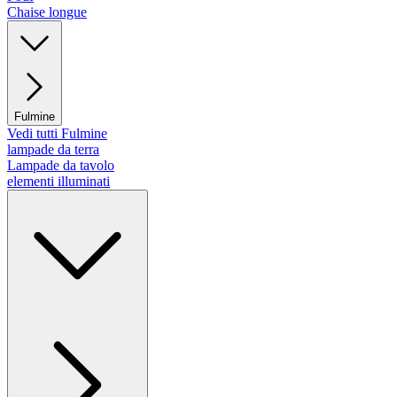
Chaise longue
Fulmine
Vedi tutti Fulmine
lampade da terra
Lampade da tavolo
elementi illuminati